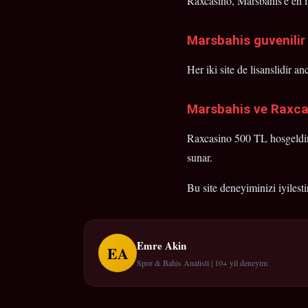
Raxcasino, Marsbahis'e en iy
Marsbahis guvenilir
Her iki site de lisanslidir 
Marsbahis ve Raxcas
Raxcasino 500 TL hosgeldin 
sunar.
Bu site deneyiminizi iyiles
Emre Akin
EA
Spor & Bahis Analisti | 10+ yil deneyim