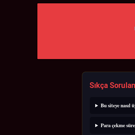
Sıkça Sorulan
Bu siteye nasıl 
Para çekme süre