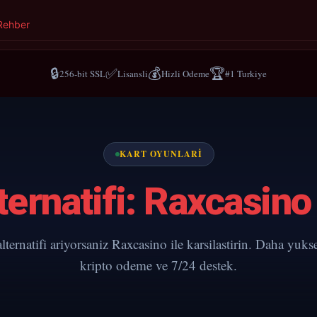
Rehber
🔒
✅
💰
🏆
256-bit SSL
Lisansli
Hizli Odeme
#1 Turkiye
KART OYUNLARI
ernatifi: Raxcasino
lternatifi ariyorsaniz Raxcasino ile karsilastirin. Daha yuks
kripto odeme ve 7/24 destek.