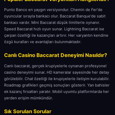
Punto Banco en yaygın versiyondur. Chemin de Fer'de
oyuncular sırayla bankacı olur. Baccarat Banque'de sabit
bankacı vardır. Mini Baccarat düşük limitlerle oynanır.
Speed Baccarat hızlı oyun sunar. Lightning Baccarat ise
çarpan özelliği ile kazançları artırır. Her varyantın kendine
özgü kuralları ve avantajları bulunmaktadır.
Canlı Casino Baccarat Deneyimi Nasıldır?
Canlı baccarat, gerçek krupiyelerle oynanan profesyonel
casino deneyimi sunar. HD kameralar sayesinde her detay
görülebilir. Chat özelliği ile krupiyelerle iletişim kurulabilir.
Roadmap grafikleri geçmiş sonuçları gösterir. Yan bahisler
ek kazanç fırsatları yaratır. Mobil uyumlu platformlarda her
yerden erişim mümkündür.
Sık Sorulan Sorular