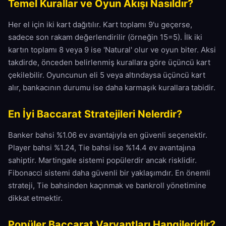
Temel Kurallar ve Oyun Akışı Nasıldır?
Her el için iki kart dağıtılır. Kart toplamı 9'u geçerse,
sadece son rakam değerlendirilir (örneğin 15=5). İlk iki
kartın toplamı 8 veya 9 ise 'Natural' olur ve oyun biter. Aksi
takdirde, önceden belirlenmiş kurallara göre üçüncü kart
çekilebilir. Oyuncunun eli 5 veya altındaysa üçüncü kart
alır, bankacının durumu ise daha karmaşık kurallara tabidir.
En İyi Baccarat Stratejileri Nelerdir?
Banker bahsi %1.06 ev avantajıyla en güvenli seçenektir.
Player bahsi %1.24, Tie bahsi ise %14.4 ev avantajına
sahiptir. Martingale sistemi popülerdir ancak risklidir.
Fibonacci sistemi daha güvenli bir yaklaşımdır. En önemli
strateji, Tie bahsinden kaçınmak ve bankroll yönetimine
dikkat etmektir.
Popüler Baccarat Varyantları Hangileridir?