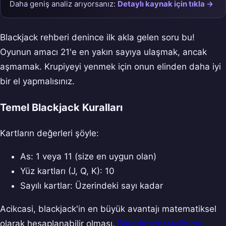
Daha geniş analiz arıyorsanız:
Detaylı kaynak için tıkla →
Blackjack rehberi denince ilk akla gelen soru bu!
Oyunun amacı 21'e en yakın sayıya ulaşmak, ancak
aşmamak. Krupiyeyi yenmek için onun elinden daha iyi
bir el yapmalısınız.
Temel Blackjack Kuralları
Kartların değerleri şöyle:
As: 1 veya 11 (size en uygun olan)
Yüz kartları (J, Q, K): 10
Sayılı kartlar: Üzerindeki sayı kadar
Acikcasi, blackjack'in en büyük avantajı matematiksel
olarak hesaplanabilir olması.
Blackjackstratejioyna