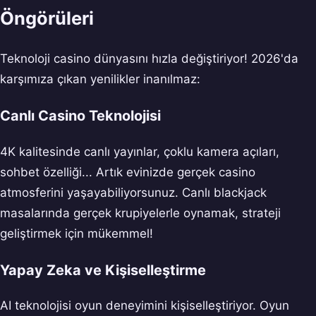
Öngörüleri
Teknoloji casino dünyasını hızla değiştiriyor! 2026'da
karşımıza çıkan yenilikler inanılmaz:
Canlı Casino Teknolojisi
4K kalitesinde canlı yayınlar, çoklu kamera açıları,
sohbet özelliği... Artık evinizde gerçek casino
atmosferini yaşayabiliyorsunuz. Canlı blackjack
masalarında gerçek krupiyelerle oynamak, strateji
geliştirmek için mükemmel!
Yapay Zeka ve Kişiselleştirme
AI teknolojisi oyun deneyimini kişiselleştiriyor. Oyun