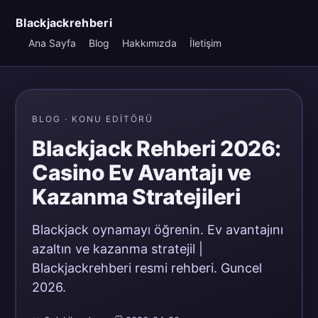
Blackjackrehberi
Ana Sayfa
Blog
Hakkımızda
İletişim
BLOG · KONU EDITÖRÜ
Blackjack Rehberi 2026:
Casino Ev Avantajı ve
Kazanma Stratejileri
Blackjack oynamayı öğrenin. Ev avantajını
azaltın ve kazanma stratejil |
Blackjackrehberi resmi rehberi. Guncel
2026.