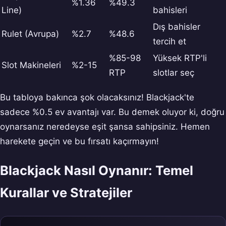
%1.36
%49.3
Line)
bahisleri
Dış bahisler
Rulet (Avrupa)
%2.7
%48.6
tercih et
%85-98
Yüksek RTP'li
Slot Makineleri
%2-15
RTP
slotlar seç
Bu tabloya bakınca şok olacaksınız! Blackjack'te
sadece %0.5 ev avantajı var. Bu demek oluyor ki, doğru
oynarsanız neredeyse eşit şansa sahipsiniz. Hemen
harekete geçin ve bu fırsatı kaçırmayın!
Blackjack Nasıl Oynanır: Temel
Kurallar ve Stratejiler