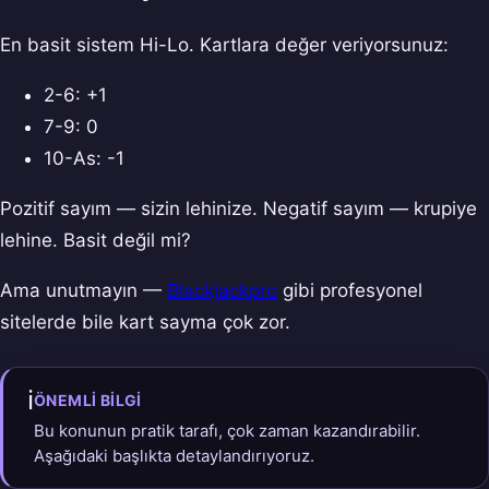
En basit sistem Hi-Lo. Kartlara değer veriyorsunuz:
2-6: +1
7-9: 0
10-As: -1
Pozitif sayım — sizin lehinize. Negatif sayım — krupiye
lehine. Basit değil mi?
Ama unutmayın —
Blackjackpro
gibi profesyonel
sitelerde bile kart sayma çok zor.
ℹ️
ÖNEMLI BILGI
Bu konunun pratik tarafı, çok zaman kazandırabilir.
Aşağıdaki başlıkta detaylandırıyoruz.