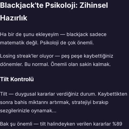
Blackjack'te Psikoloji: Zihinsel
Hazırlık
Ha bir de şunu ekleyeyim — blackjack sadece
matematik değil. Psikoloji de çok önemli.
Losing streak'ler oluyor — peş peşe kaybettiğiniz
dönemler. Bu normal. Önemli olan sakin kalmak.
Tilt Kontrolü
Tilt — duygusal kararlar verdiğiniz durum. Kaybettikten
sonra bahis miktarını artırmak, stratejiyi bırakıp
sezgilerinizle oynamak...
Bak şu önemli — tilt halindeyken verilen kararlar %89