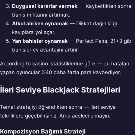
Duygusal kararlar vermek
— Kaybettikten sonra
bahis miktarını artırmak.
Alkol alırken oynamak
— Dikkat dağınıklığı
kayıplara yol açar.
Yan bahisler oynamak
— Perfect Pairs, 21+3 gibi
bahisler ev avantajını artırır.
According to casino istatistiklerine göre — bu hataları
yapan oyuncular %40 daha fazla para kaybediyor.
İleri Seviye Blackjack Stratejileri
Temel stratejiyi öğrendikten sonra — ileri seviye
tekniklere geçebilirsiniz. Ama aceleci olmayın.
Kompozisyon Bağımlı Strateji