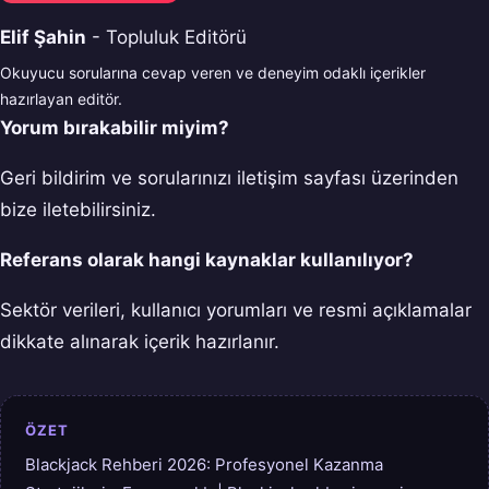
Elif Şahin
- Topluluk Editörü
Okuyucu sorularına cevap veren ve deneyim odaklı içerikler
hazırlayan editör.
Yorum bırakabilir miyim?
Geri bildirim ve sorularınızı iletişim sayfası üzerinden
bize iletebilirsiniz.
Referans olarak hangi kaynaklar kullanılıyor?
Sektör verileri, kullanıcı yorumları ve resmi açıklamalar
dikkate alınarak içerik hazırlanır.
ÖZET
Blackjack Rehberi 2026: Profesyonel Kazanma