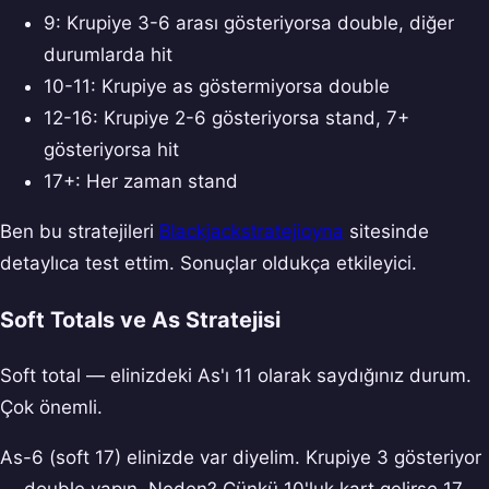
9: Krupiye 3-6 arası gösteriyorsa double, diğer
durumlarda hit
10-11: Krupiye as göstermiyorsa double
12-16: Krupiye 2-6 gösteriyorsa stand, 7+
gösteriyorsa hit
17+: Her zaman stand
Ben bu stratejileri
Blackjackstratejioyna
sitesinde
detaylıca test ettim. Sonuçlar oldukça etkileyici.
Soft Totals ve As Stratejisi
Soft total — elinizdeki As'ı 11 olarak saydığınız durum.
Çok önemli.
As-6 (soft 17) elinizde var diyelim. Krupiye 3 gösteriyor