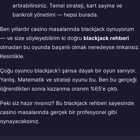
artırabilirsiniz. Temel strateji, kart sayma ve
bankroll yönetimi — hepsi burada.
Ben yıllardır casino masalarında blackjack oynuyorum
— ve size söyleyebilirim ki doğru
blackjack rehberi
olmadan bu oyunda başarılı olmak neredeyse imkansız.
Kesinlikle.
Çoğu oyuncu blackjack'i şansa dayalı bir oyun sanıyor.
Yanlış. Matematik ve strateji oyunu bu. Ben bu gerçeği
öğrendikten sonra kazanma oranım %65'e çıktı.
Peki siz hazır mısınız? Bu blackjack rehberi sayesinde
casino masalarında gerçek bir profesyonel gibi
oynayacaksınız.