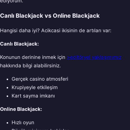
ediyorum.
Canlı Blackjack vs Online Blackjack
Hangisi daha iyi? Acikcasi ikisinin de artıları var:
Canlı Blackjack:
Konunun derinine inmek için
>editöryel yaklaşımımız
hakkında bilgi alabilirsiniz.
Gerçek casino atmosferi
Krupiyeyle etkileşim
Kart sayma imkanı
Online Blackjack:
Hızlı oyun