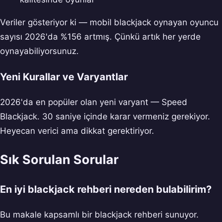
Veriler gösteriyor ki — mobil blackjack oynayan oyuncu
sayısı 2026'da %156 artmış. Çünkü artık her yerde
oynayabiliyorsunuz.
Yeni Kurallar ve Varyantlar
2026'da en popüler olan yeni varyant — Speed
Blackjack. 30 saniye içinde karar vermeniz gerekiyor.
Heyecan verici ama dikkat gerektiriyor.
Sık Sorulan Sorular
En iyi blackjack rehberi nereden bulabilirim?
Bu makale kapsamlı bir blackjack rehberi sunuyor.