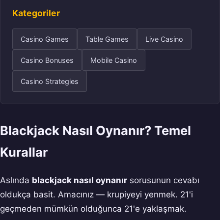
Kategoriler
Casino Games
Table Games
Live Casino
Casino Bonuses
Mobile Casino
Casino Strategies
Blackjack Nasıl Oynanır? Temel
Kurallar
Aslında
blackjack nasıl oynanır
sorusunun cevabı
oldukça basit. Amacınız — krupiyeyi yenmek. 21'i
geçmeden mümkün olduğunca 21'e yaklaşmak.