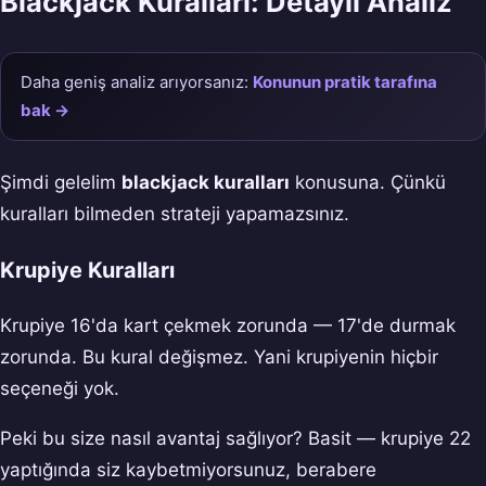
Blackjack Kuralları: Detaylı Analiz
Daha geniş analiz arıyorsanız:
Konunun pratik tarafına
bak →
Şimdi gelelim
blackjack kuralları
konusuna. Çünkü
kuralları bilmeden strateji yapamazsınız.
Krupiye Kuralları
Krupiye 16'da kart çekmek zorunda — 17'de durmak
zorunda. Bu kural değişmez. Yani krupiyenin hiçbir
seçeneği yok.
Peki bu size nasıl avantaj sağlıyor? Basit — krupiye 22
yaptığında siz kaybetmiyorsunuz, berabere