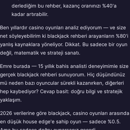
derlediğim bu rehber, kazanç oranınızı %40'a
kadar artırabilir.
Ben yıllardır casino oyunları analiz ediyorum — ve size
net söyleyebilirim ki blackjack rehberi arayanların %80'i
yanlış kaynaklara yöneliyor. Dikkat. Bu sadece bir oyun
değil, matematik ve strateji sanatı.
Emre burada — 15 yıllık bahis analisti deneyimimle size
gerçek blackjack rehberi sunuyorum. Hiç düşündünüz
mü neden bazı oyuncular sürekli kazanırken, diğerleri
hep kaybediyor? Cevap basit: doğru bilgi ve stratejik
yaklaşım.
2026 verilerine göre blackjack, casino oyunları arasında
en düşük house edge'e sahip oyun — sadece %0.5.