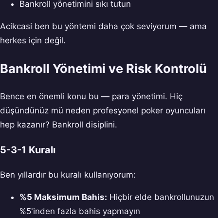
Bankroll yönetimini sıkı tutun
Acikcasi ben bu yöntemi daha çok seviyorum — ama
herkes için değil.
Bankroll Yönetimi ve Risk Kontrolü
Bence en önemli konu bu — para yönetimi. Hiç
düşündünüz mü neden profesyonel poker oyuncuları
hep kazanır? Bankroll disiplini.
5-3-1 Kuralı
Ben yıllardır bu kuralı kullanıyorum:
%5 Maksimum Bahis:
Hiçbir elde bankrollunuzun
%5'inden fazla bahis yapmayın