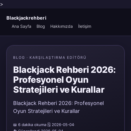
>
Blackjackrehberi
Ana Sayfa
Blog
Hakkımızda
İletişim
BLOG · KARŞILAŞTIRMA EDITÖRÜ
Blackjack Rehberi 2026:
Profesyonel Oyun
Stratejileri ve Kurallar
Blackjack Rehberi 2026: Profesyonel
Oyun Stratejileri ve Kurallar
📖 6 dakika okuma
·
🗓️ 2026-05-04
·