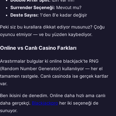
Double After Split:
İzin var mı?
Surrender Seçeneği:
Mevcut mu?
Deste Sayısı:
1'den 8'e kadar değişir
Peki siz bu kurallara dikkat ediyor musunuz? Çoğu
oyuncu etmiyor — ve bu yüzden kaybediyor.
Online vs Canlı Casino Farkları
Arastırmalar bulgular ki online blackjack'te RNG
(Random Number Generator) kullanılıyor — her el
tamamen rastgele. Canlı casinoda ise gerçek kartlar
var.
Ben ikisini de denedim. Online daha hızlı ama canlı
daha gerçekçi.
Blackjackpro
her iki seçeneği de
sunuyor.