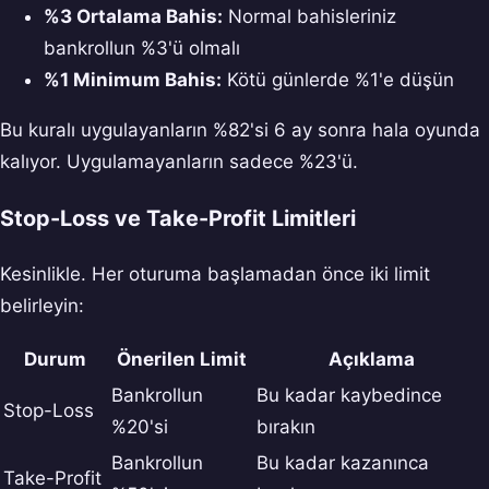
%3 Ortalama Bahis:
Normal bahisleriniz
bankrollun %3'ü olmalı
%1 Minimum Bahis:
Kötü günlerde %1'e düşün
Bu kuralı uygulayanların %82'si 6 ay sonra hala oyunda
kalıyor. Uygulamayanların sadece %23'ü.
Stop-Loss ve Take-Profit Limitleri
Kesinlikle. Her oturuma başlamadan önce iki limit
belirleyin:
Durum
Önerilen Limit
Açıklama
Bankrollun
Bu kadar kaybedince
Stop-Loss
%20'si
bırakın
Bankrollun
Bu kadar kazanınca
Take-Profit