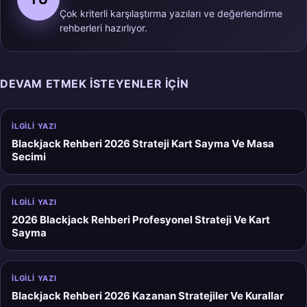
Çok kriterli karşılaştırma yazıları ve değerlendirme
rehberleri hazırlıyor.
DEVAM ETMEK ISTEYENLER IÇIN
İLGILI YAZI
Blackjack Rehberi 2026 Strateji Kart Sayma Ve Masa
Secimi
İLGILI YAZI
2026 Blackjack Rehberi Profesyonel Strateji Ve Kart
Sayma
İLGILI YAZI
Blackjack Rehberi 2026 Kazanan Stratejiler Ve Kurallar