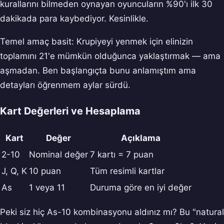
kurallarını bilmeden oynayan oyuncuların %90'ı ilk 30
dakikada para kaybediyor. Kesinlikle.
Temel amaç basit: Krupiyeyi yenmek için elinizin
toplamını 21'e mümkün olduğunca yaklaştırmak — ama
aşmadan. Ben başlangıçta bunu anlamıştım ama
detayları öğrenmem aylar sürdü.
Kart Değerleri ve Hesaplama
Kart
Değer
Açıklama
2-10
Nominal değer
7 kartı = 7 puan
J, Q, K
10 puan
Tüm resimli kartlar
As
1 veya 11
Duruma göre en iyi değer
Peki siz hiç As-10 kombinasyonu aldınız mı? Bu "natural