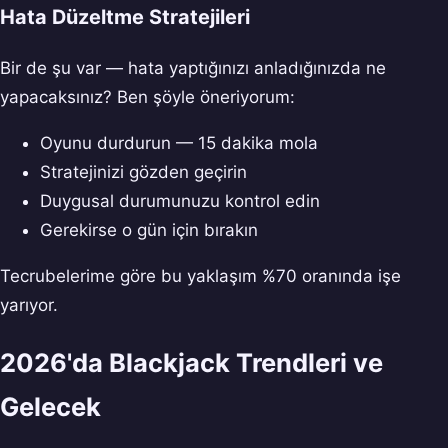
Hata Düzeltme Stratejileri
Bir de şu var — hata yaptığınızı anladığınızda ne
yapacaksınız? Ben şöyle öneriyorum:
Oyunu durdurun — 15 dakika mola
Stratejinizi gözden geçirin
Duygusal durumunuzu kontrol edin
Gerekirse o gün için bırakın
Tecrubelerime göre bu yaklaşım %70 oranında işe
yarıyor.
2026'da Blackjack Trendleri ve
Gelecek