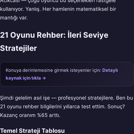
Acikcasi — çoğu oyuncu bu seçenekleri rastgele
kullanıyor. Yanlış. Her hamlenin matematiksel bir
mantığı var.
21 Oyunu Rehber: İleri Seviye
Stratejiler
Konuya derinlemesine girmek isteyenler için:
Detaylı
kaynak için tıkla →
Şimdi gelelim asıl işe — profesyonel stratejilere. Ben bu
21 oyunu rehber bilgilerini yıllarca test ettim. Sonuç?
Kazanç oranım %65 arttı.
Temel Strateji Tablosu