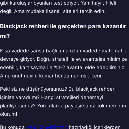
gibi kuruluşlar oyunları test ediyor. Yani hayır, hileli
değil. Ama mutlaka lisanslı siteleri tercih edin.
Blackjack rehberi ile gerçekten para kazanılır
mı?
Kısa vadede şansa bağlı ama uzun vadede matematik
devreye giriyor. Doğru strateji ile ev avantajını minimize
edebilir, kart sayma ile %1-2 avantaj elde edebilirsiniz.
Ama unutmayın, kumar her zaman risk içerir.
Peki siz ne düşünüyorsunuz? Bu blackjack rehberi
işinize yaradı mı? Hangi stratejileri denemeyi
planlıyorsunuz? Yorumlarda paylaşırsanız çok memnun
olurum!
Bu konuda
>editör ekibimizin
hazırladığı içeriklerden