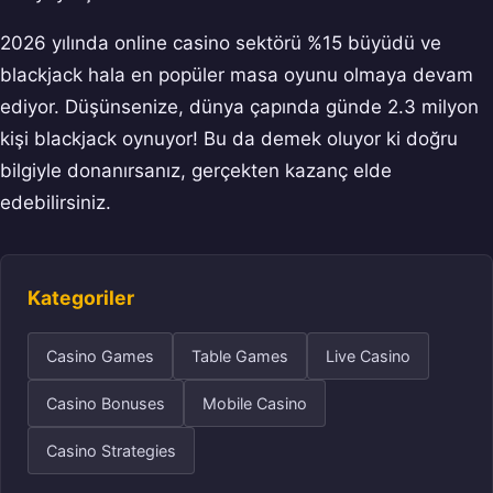
2026 yılında online casino sektörü %15 büyüdü ve
blackjack hala en popüler masa oyunu olmaya devam
ediyor. Düşünsenize, dünya çapında günde 2.3 milyon
kişi blackjack oynuyor! Bu da demek oluyor ki doğru
bilgiyle donanırsanız, gerçekten kazanç elde
edebilirsiniz.
Kategoriler
Casino Games
Table Games
Live Casino
Casino Bonuses
Mobile Casino
Casino Strategies