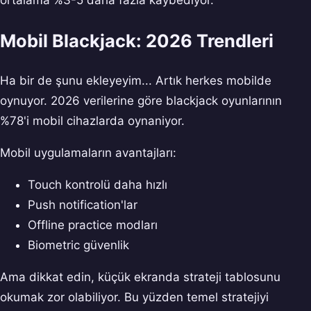
ortalama %3-5 daha fazla kaybediyor.
Mobil Blackjack: 2026 Trendleri
Ha bir de şunu ekleyeyim... Artık herkes mobilde
oynuyor. 2026 verilerine göre blackjack oyunlarının
%78'i mobil cihazlarda oynaniyor.
Mobil uygulamaların avantajları:
Touch kontrolü daha hızlı
Push notification'lar
Offline practice modları
Biometric güvenlik
Ama dikkat edin, küçük ekranda strateji tablosunu
okumak zor olabiliyor. Bu yüzden temel stratejiyi