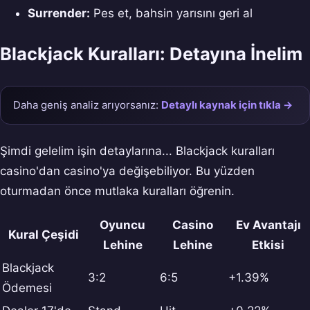
Surrender:
Pes et, bahsin yarısını geri al
Blackjack Kuralları: Detayına İnelim
Daha geniş analiz arıyorsanız:
Detaylı kaynak için tıkla →
Şimdi gelelim işin detaylarına... Blackjack kuralları
casino'dan casino'ya değişebiliyor. Bu yüzden
oturmadan önce mutlaka kuralları öğrenin.
Oyuncu
Casino
Ev Avantajı
Kural Çeşidi
Lehine
Lehine
Etkisi
Blackjack
3:2
6:5
+1.39%
Ödemesi