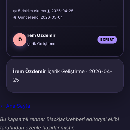
📖 5 dakika okuma
·
🗓️ 2026-04-25
·
🔄 Güncellendi 2026-05-04
İrem Özdemir
İÖ
EXPERT
İçerik Geliştirme
İrem Özdemir
İçerik Geliştirme · 2026-04-
25
← Ana Sayfa
Bu kapsamli rehber Blackjackrehberi editoryel ekibi
tarafindan ozenle hazirlanmistir.