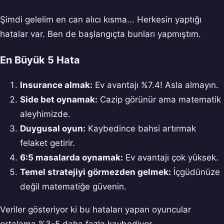
Şimdi gelelim en can alıcı kısma... Herkesin yaptığı
hatalar var. Ben de başlangıçta bunları yapmıştım.
En Büyük 5 Hata
Insurance almak:
Ev avantajı %7.4! Asla almayın.
Side bet oynamak:
Cazip görünür ama matematik
aleyhimizde.
Duygusal oyun:
Kaybedince bahsi artırmak
felaket getirir.
6:5 masalarda oynamak:
Ev avantajı çok yüksek.
Temel stratejiyi görmezden gelmek:
İçgüdünüze
değil matematiğe güvenin.
Veriler gösteriyor ki bu hataları yapan oyuncular