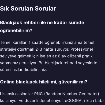
Sık Sorulan Sorular
Blackjack rehberi ile ne kadar sürede
öğrenebilirim?
Temel kuralları 1 saatte öğrenebilirsiniz ama temel
stratejiyi oturtmak 2-3 hafta sürüyor. Profesyonel
seviyeye gelmek için ise en az 6 ay düzenli pratik
yapmanız gerekiyor. Bu blackjack rehberi sayesinde
süreci hızlandırabilirsiniz.
Online blackjack hileli mi, güvenilir mi?
Lisanslı casino'lar RNG (Random Number Generator)
kullanıyor ve düzenli denetleniyor. eCOGRA, iTech Labs