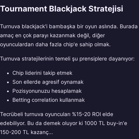
Tournament Blackjack Stratejisi
Turnuva blackjack'i bambaşka bir oyun aslında. Burada
amaç en çok parayı kazanmak değil, diğer
oyunculardan daha fazla chip'e sahip olmak.
Turnuva stratejilerinin temeli şu prensiplere dayanıyor:
Chip liderini takip etmek
Son ellerde agresif oynamak
Pozisyonunuzu hesaplamak
Betting correlation kullanmak
Tecrübeli turnuva oyuncuları %15-20 ROI elde
edebiliyor. Bu da demek oluyor ki 1000 TL buy-in'e
150-200 TL kazanç...