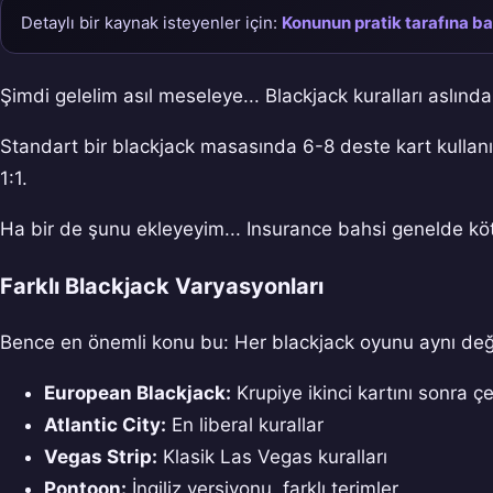
Detaylı bir kaynak isteyenler için:
Konunun pratik tarafına b
Şimdi gelelim asıl meseleye... Blackjack kuralları aslınd
Standart bir blackjack masasında 6-8 deste kart kullanıl
1:1.
Ha bir de şunu ekleyeyim... Insurance bahsi genelde kö
Farklı Blackjack Varyasyonları
Bence en önemli konu bu: Her blackjack oyunu aynı değil
European Blackjack:
Krupiye ikinci kartını sonra ç
Atlantic City:
En liberal kurallar
Vegas Strip:
Klasik Las Vegas kuralları
Pontoon:
İngiliz versiyonu, farklı terimler