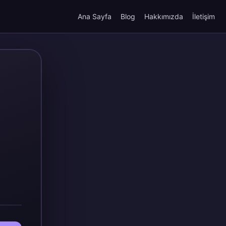
Ana Sayfa
Blog
Hakkımızda
İletişim