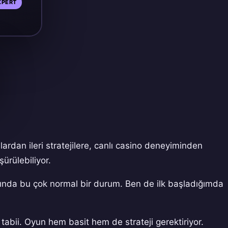
XPERT
ardan ileri stratejilere, canlı casino deneyiminden
ürülebiliyor.
lında bu çok normal bir durum. Ben de ilk başladığımda
abii. Oyun hem basit hem de strateji gerektiriyor.