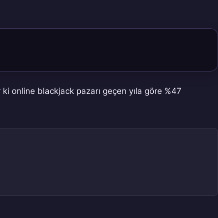
r ki online blackjack pazarı geçen yıla göre %47