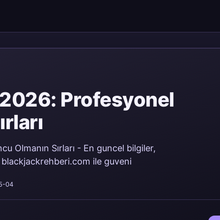
 2026: Profesyonel
rları
 Olmanın Sırları - En guncel bilgiler,
 blackjackrehberi.com ile guveni
5-04