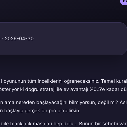
E
rü · 2026-04-30
 oyununun tüm inceliklerini öğreneceksiniz. Temel kurall
steriyor ki doğru strateji ile ev avantajı %0.5'e kadar düş
un ama nereden başlayacağını bilmiyorsun, değil mi? As
 başlayıp gerçek bir pro olabilirsin.
e blackjack masaları hep dolu... Bunun bir sebebi var t