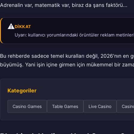
Adrenalin var, matematik var, biraz da şans faktörü...
⚠️
DIKKAT
Uyarı: kullanıcı yorumlarındaki örüntüler reklam metinler
Bu rehberde sadece temel kuralları değil, 2026'nın en gü
büyümüş. Yani işin içine girmen için mükemmel bir zam
Kategoriler
Casino Games
Table Games
Live Casino
Casin