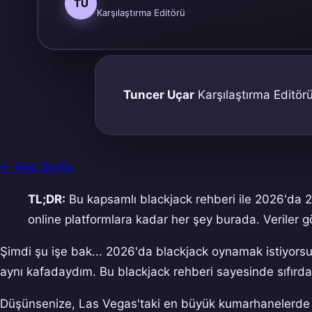
TU
Karşılaştırma Editörü
Tuncer Uçar
Karşılaştırma Editö
← Ana Sayfa
TL;DR:
Bu kapsamlı blackjack rehberi ile 2026'da 21
online platformlara kadar her şey burada. Veriler gö
Şimdi şu işe bak... 2026'da blackjack oynamak istiyors
aynı kafadaydım. Bu blackjack rehberi sayesinde sıfırdan
Düşünsenize, Las Vegas'taki en büyük kumarhanelerde bil