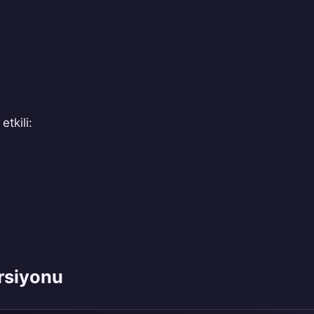
etkili:
ersiyonu