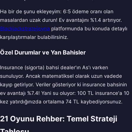
Ha bir de şunu ekleyeyim: 6:5 ödeme oranı olan
masalardan uzak durun! Ev avantajını %1.4 artırıyor.
Blackjackstratejioyna
platformunda bu konuda detaylı
karşılaştırmalar bulabilirsiniz.
Özel Durumlar ve Yan Bahisler
Insurance (sigorta) bahsi dealer'ın As'ı varken
sunuluyor. Ancak matematiksel olarak uzun vadede
kayıp getiriyor. Veriler gösteriyor ki insurance bahsinin
ev avantajı %7.4! Yani su oluyor: 100 TL insurance'a 10
kez yatırdığınızda ortalama 74 TL kaybediyorsunuz.
21 Oyunu Rehber: Temel Strateji
Tablosu