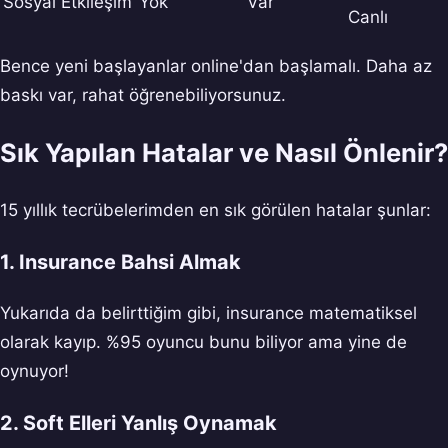
Sosyal Etkileşim
Yok
Var
Canlı
Bence yeni başlayanlar online'dan başlamalı. Daha az
baskı var, rahat öğrenebiliyorsunuz.
Sık Yapılan Hatalar ve Nasıl Önlenir?
15 yıllık tecrübelerimden en sık görülen hatalar şunlar:
1. Insurance Bahsi Almak
Yukarıda da belirttiğim gibi, insurance matematiksel
olarak kayıp. %95 oyuncu bunu biliyor ama yine de
oynuyor!
2. Soft Elleri Yanlış Oynamak