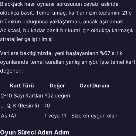
Blackjack nasıl oynanır sorusunun cevabı aslında
oldukça basit. Temel amaç, kartlarınızın toplamını 21'e
mümkün olduğunca yaklaştırmak, ancak aşmamak.
Acikcasi, bu kadar basit bir kural için oldukça karmaşık
stratejiler geliştirilmiş!
Verilere baktigimizda, yeni başlayanların %67'si ilk
oyunlarında temel kuralları yanlış anlıyor. İşte temel kart
değerleri:
Kart Türü
Değer
Özel Durum
2-10 Sayı Kartları
Yüz değeri
-
J, Q, K (Resimli)
10
-
As (A)
1 veya 11
Size en uygun olan
Oyun Süreci Adım Adım