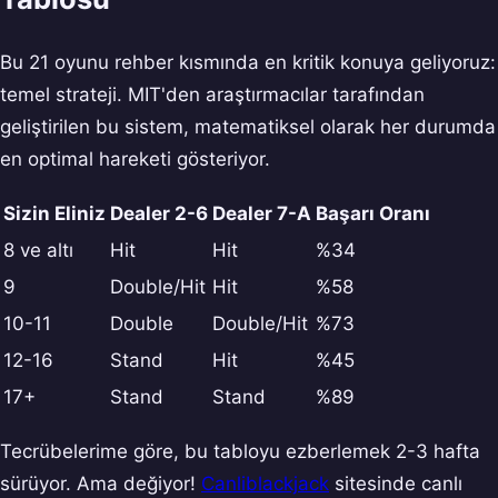
Bu 21 oyunu rehber kısmında en kritik konuya geliyoruz:
temel strateji. MIT'den araştırmacılar tarafından
geliştirilen bu sistem, matematiksel olarak her durumda
en optimal hareketi gösteriyor.
Sizin Eliniz
Dealer 2-6
Dealer 7-A
Başarı Oranı
8 ve altı
Hit
Hit
%34
9
Double/Hit
Hit
%58
10-11
Double
Double/Hit
%73
12-16
Stand
Hit
%45
17+
Stand
Stand
%89
Tecrübelerime göre, bu tabloyu ezberlemek 2-3 hafta
sürüyor. Ama değiyor!
Canliblackjack
sitesinde canlı