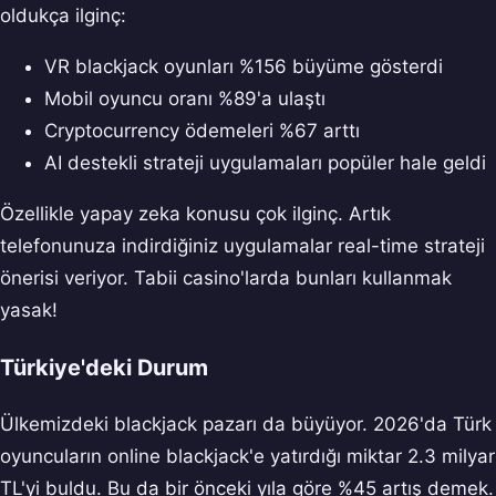
oldukça ilginç:
VR blackjack oyunları %156 büyüme gösterdi
Mobil oyuncu oranı %89'a ulaştı
Cryptocurrency ödemeleri %67 arttı
AI destekli strateji uygulamaları popüler hale geldi
Özellikle yapay zeka konusu çok ilginç. Artık
telefonunuza indirdiğiniz uygulamalar real-time strateji
önerisi veriyor. Tabii casino'larda bunları kullanmak
yasak!
Türkiye'deki Durum
Ülkemizdeki blackjack pazarı da büyüyor. 2026'da Türk
oyuncuların online blackjack'e yatırdığı miktar 2.3 milyar
TL'yi buldu. Bu da bir önceki yıla göre %45 artış demek.