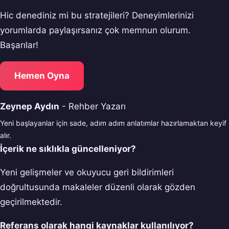
Hic denediniz mi bu stratejileri? Deneyimlerinizi
yorumlarda paylaşırsanız çok memnun olurum.
Başarılar!
Hemen Oyna
Zeynep Aydın
- Rehber Yazarı
Yeni başlayanlar için sade, adım adım anlatımlar hazırlamaktan keyif
alır.
İçerik ne sıklıkla güncelleniyor?
Yeni gelişmeler ve okuyucu geri bildirimleri
doğrultusunda makaleler düzenli olarak gözden
geçirilmektedir.
Referans olarak hangi kaynaklar kullanılıyor?