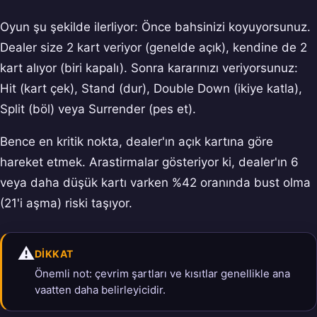
Oyun şu şekilde ilerliyor: Önce bahsinizi koyuyorsunuz.
Dealer size 2 kart veriyor (genelde açık), kendine de 2
kart alıyor (biri kapalı). Sonra kararınızı veriyorsunuz:
Hit (kart çek), Stand (dur), Double Down (ikiye katla),
Split (böl) veya Surrender (pes et).
Bence en kritik nokta, dealer'ın açık kartına göre
hareket etmek. Arastirmalar gösteriyor ki, dealer'ın 6
veya daha düşük kartı varken %42 oranında bust olma
(21'i aşma) riski taşıyor.
⚠️
DIKKAT
Önemli not: çevrim şartları ve kısıtlar genellikle ana
vaatten daha belirleyicidir.