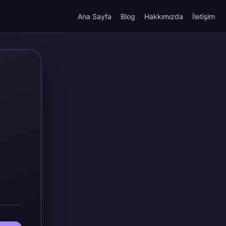
Ana Sayfa
Blog
Hakkımızda
İletişim