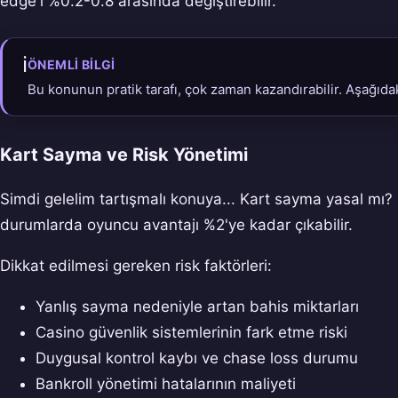
edge'i %0.2-0.8 arasında değiştirebilir.
ℹ️
ÖNEMLI BILGI
Bu konunun pratik tarafı, çok zaman kazandırabilir. Aşağıdak
Kart Sayma ve Risk Yönetimi
Simdi gelelim tartışmalı konuya... Kart sayma yasal mı?
durumlarda oyuncu avantajı %2'ye kadar çıkabilir.
Dikkat edilmesi gereken risk faktörleri:
Yanlış sayma nedeniyle artan bahis miktarları
Casino güvenlik sistemlerinin fark etme riski
Duygusal kontrol kaybı ve chase loss durumu
Bankroll yönetimi hatalarının maliyeti