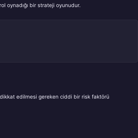
ol oynadığı bir strateji oyunudur.
ikkat edilmesi gereken ciddi bir risk faktörü