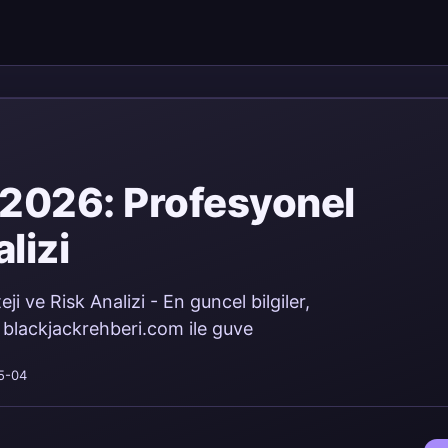
 2026: Profesyonel
lizi
i ve Risk Analizi - En guncel bilgiler,
 blackjackrehberi.com ile guve
5-04