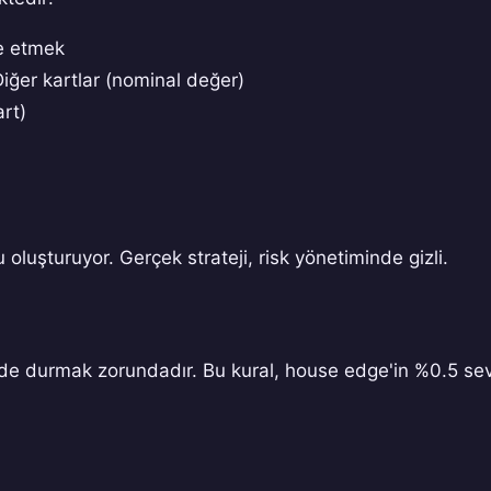
e etmek
 Diğer kartlar (nominal değer)
art)
luşturuyor. Gerçek strateji, risk yönetiminde gizli.
de durmak zorundadır. Bu kural, house edge'in %0.5 sev