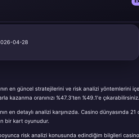
E
 2026-04-28
ın en güncel stratejilerini ve risk analizi yöntemlerini iç
la kazanma oranınızı %47.3'ten %49.1'e çıkarabilirsiniz
lının en detaylı analizi karşınızda. Casino dünyasında 21
an bir kart oyunudur.
oyunca risk analizi konusunda edindiğim bilgileri casino