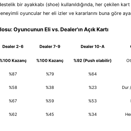
destelik bir ayakkabı (shoe) kullanıldığında, her çekilen kart 
eneyimli oyuncular her eli izler ve kararlarını buna göre ayar
losu: Oyuncunun Eli vs. Dealer'ın Açık Kartı
Dealer 2-6
Dealer 7-9
Dealer 10-A
%100 Kazanç
%100 Kazanç
%92 (Push olabilir)
Ot
%87
%79
%64
%58
%38
%23
Dur 
%67
%59
%53
%62
%45
%34
Her