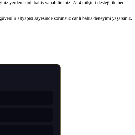
niz yerden canlı bahis yapabilirsiniz. 7/24 müşteri desteği ile her
n güvenilir altyapısı sayesinde sorunsuz canlı bahis deneyimi yaşarsınız.