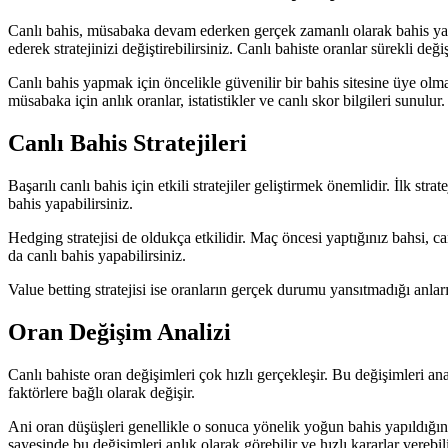
Canlı bahis, müsabaka devam ederken gerçek zamanlı olarak bahis yapa
ederek stratejinizi değiştirebilirsiniz. Canlı bahiste oranlar sürekli de
Canlı bahis yapmak için öncelikle güvenilir bir bahis sitesine üye olm
müsabaka için anlık oranlar, istatistikler ve canlı skor bilgileri sunulur.
Canlı Bahis Stratejileri
Başarılı canlı bahis için etkili stratejiler geliştirmek önemlidir. İlk 
bahis yapabilirsiniz.
Hedging stratejisi de oldukça etkilidir. Maç öncesi yaptığınız bahsi, c
da canlı bahis yapabilirsiniz.
Value betting stratejisi ise oranların gerçek durumu yansıtmadığı anla
Oran Değişim Analizi
Canlı bahiste oran değişimleri çok hızlı gerçekleşir. Bu değişimleri an
faktörlere bağlı olarak değişir.
Ani oran düşüşleri genellikle o sonuca yönelik yoğun bahis yapıldığını 
sayesinde bu değişimleri anlık olarak görebilir ve hızlı kararlar verebili