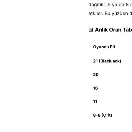
dağıtılır. 6 ya da 8 
etkiler. Bu yüzden d
📊 Anlık Oran Tab
Oyuncu Eli
21 (Blackjack)
20
16
11
8-8 (Çift)