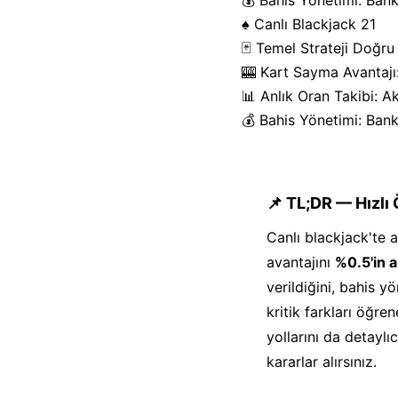
♠️ Canlı Blackjack
21
🃏 Temel Strateji Doğr
🎰 Kart Sayma Avantajı
📊 Anlık Oran Takibi:
Ak
💰 Bahis Yönetimi:
Bank
📌 TL;DR — Hızlı
Canlı blackjack'te 
avantajını
%0.5'in a
verildiğini, bahis y
kritik farkları öğre
yollarını da detayl
kararlar alırsınız.