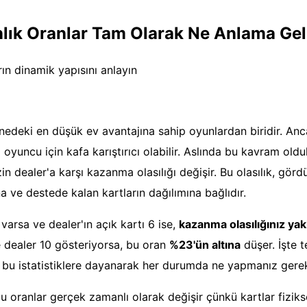
nlık Oranlar Tam Olarak Ne Anlama Gel
ın dinamik yapısını anlayın
nedeki en düşük ev avantajına sahip oyunlardan biridir. An
oyuncu için kafa karıştırıcı olabilir. Aslında bu kavram olduk
izin dealer'a karşı kazanma olasılığı değişir. Bu olasılık, gör
na ve destede kalan kartların dağılımına bağlıdır.
 varsa ve dealer'ın açık kartı 6 ise,
kazanma olasılığınız yak
e dealer 10 gösteriyorsa, bu oran
%23'ün altına
düşer. İşte t
 bu istatistiklere dayanarak her durumda ne yapmanız gerekt
bu oranlar gerçek zamanlı olarak değişir çünkü kartlar fiziks