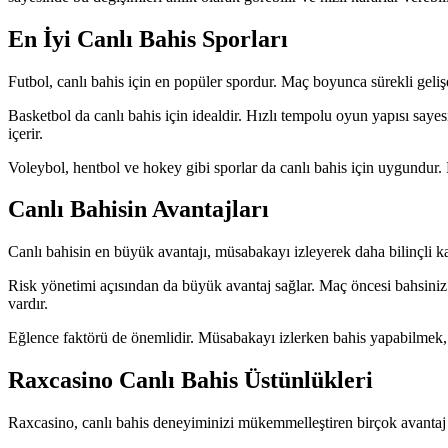
En İyi Canlı Bahis Sporları
Futbol, canlı bahis için en popüler spordur. Maç boyunca sürekli gelişe
Basketbol da canlı bahis için idealdir. Hızlı tempolu oyun yapısı sayesi
içerir.
Voleybol, hentbol ve hokey gibi sporlar da canlı bahis için uygundur. 
Canlı Bahisin Avantajları
Canlı bahisin en büyük avantajı, müsabakayı izleyerek daha bilinçli k
Risk yönetimi açısından da büyük avantaj sağlar. Maç öncesi bahsiniz 
vardır.
Eğlence faktörü de önemlidir. Müsabakayı izlerken bahis yapabilmek, h
Raxcasino Canlı Bahis Üstünlükleri
Raxcasino, canlı bahis deneyiminizi mükemmelleştiren birçok avantaj s