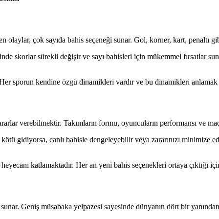
n olaylar, çok sayıda bahis seçeneği sunar. Gol, korner, kart, penaltı gib
nde skorlar sürekli değişir ve sayı bahisleri için mükemmel fırsatlar sunar
Her sporun kendine özgü dinamikleri vardır ve bu dinamikleri anlamak baş
ararlar verebilmektir. Takımların formu, oyuncuların performansı ve maçı
kötü gidiyorsa, canlı bahisle dengeleyebilir veya zararınızı minimize ed
eyecanı katlamaktadır. Her an yeni bahis seçenekleri ortaya çıktığı içi
unar. Geniş müsabaka yelpazesi sayesinde dünyanın dört bir yanından bi