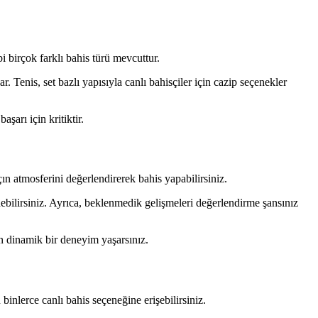
i birçok farklı bahis türü mevcuttur.
. Tenis, set bazlı yapısıyla canlı bahisçiler için cazip seçenekler
arı için kritiktir.
n atmosferini değerlendirerek bahis yapabilirsiniz.
ebilirsiniz. Ayrıca, beklenmedik gelişmeleri değerlendirme şansınız
n dinamik bir deneyim yaşarsınız.
nlerce canlı bahis seçeneğine erişebilirsiniz.