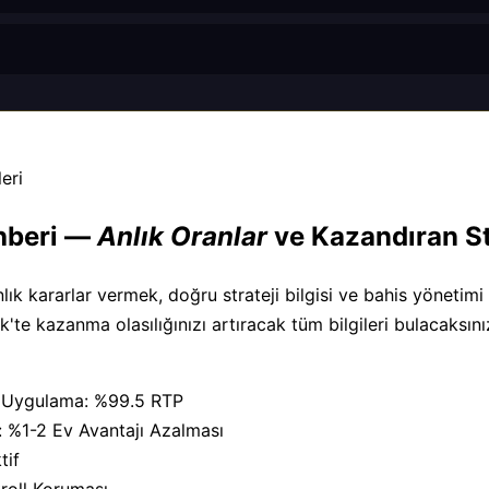
eri
ehberi —
Anlık Oranlar
ve Kazandıran Str
ık kararlar vermek, doğru strateji bilgisi ve bahis yönetimi 
'te kazanma olasılığınızı artıracak tüm bilgileri bulacaksını
u Uygulama:
%99.5 RTP
:
%1-2 Ev Avantajı Azalması
tif
roll Koruması