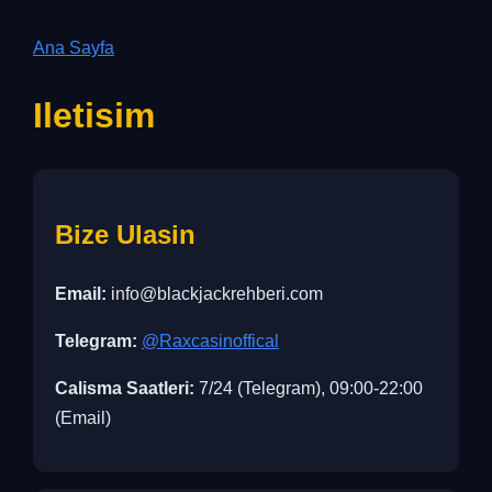
Ana Sayfa
Iletisim
Bize Ulasin
Email:
info@blackjackrehberi.com
Telegram:
@Raxcasinoffical
Calisma Saatleri:
7/24 (Telegram), 09:00-22:00
(Email)