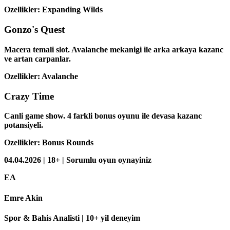
Ozellikler: Expanding Wilds
Gonzo's Quest
Macera temali slot. Avalanche mekanigi ile arka arkaya kazanc
ve artan carpanlar.
Ozellikler: Avalanche
Crazy Time
Canli game show. 4 farkli bonus oyunu ile devasa kazanc
potansiyeli.
Ozellikler: Bonus Rounds
04.04.2026 | 18+ | Sorumlu oyun oynayiniz
EA
Emre Akin
Spor & Bahis Analisti | 10+ yil deneyim