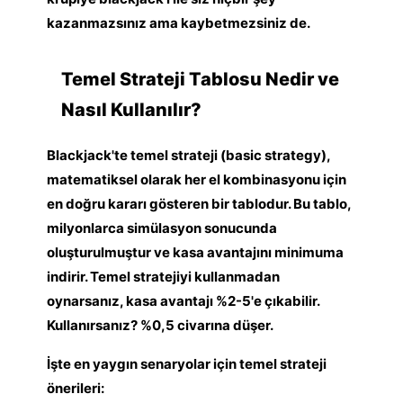
kazanmazsınız ama kaybetmezsiniz de.
Temel Strateji Tablosu Nedir ve
Nasıl Kullanılır?
Blackjack'te
temel strateji (basic strategy)
,
matematiksel olarak her el kombinasyonu için
en doğru kararı gösteren bir tablodur. Bu tablo,
milyonlarca simülasyon sonucunda
oluşturulmuştur ve kasa avantajını minimuma
indirir. Temel stratejiyi kullanmadan
oynarsanız, kasa avantajı %2-5'e çıkabilir.
Kullanırsanız? %0,5 civarına düşer.
İşte en yaygın senaryolar için temel strateji
önerileri: