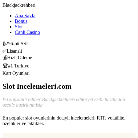
Blackjackrehberi
Ana Sayfa
Bonus
Slot
Canli Casino
🔒
256-bit SSL
✅
Lisansli
💰
Hizli Odeme
🏆
#1 Turkiye
Kart Oyunlari
Slot Incelemeleri.com
Bu kapsamli rehber Blackjackrehberi editoryel ekibi tarafindan
ozenle hazirlanmistir.
En populer slot oyunlarinin detayli incelemeleri. RTP, volatilite,
ozellikler ve taktikler.