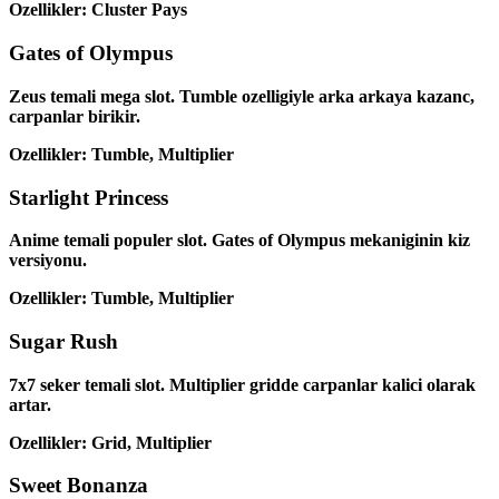
Ozellikler: Cluster Pays
Gates of Olympus
Zeus temali mega slot. Tumble ozelligiyle arka arkaya kazanc,
carpanlar birikir.
Ozellikler: Tumble, Multiplier
Starlight Princess
Anime temali populer slot. Gates of Olympus mekaniginin kiz
versiyonu.
Ozellikler: Tumble, Multiplier
Sugar Rush
7x7 seker temali slot. Multiplier gridde carpanlar kalici olarak
artar.
Ozellikler: Grid, Multiplier
Sweet Bonanza