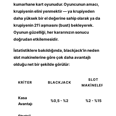
kumarhane kart oyunudur. Oyuncunun amacı,
krupiyenin elini yenmektir — ya krupiyeden
daha yüksek bir el değerine sahip olarak ya da
krupiyenin 21'i aşmasını (bust) bekleyerek.
Oyunun güzelliği, her kararınızın sonucu
doğrudan etkilemesidir.
İstatistiklere bakıldığında, blackjack'in neden
slot makinelerine göre çok daha avantajlı
olduğu net bir şekilde görülür:
SLOT
KRITER
BLACKJACK
MAKINELERI
Kasa
%0,5 - %2
%2 - %15
Avantajı
Strateji