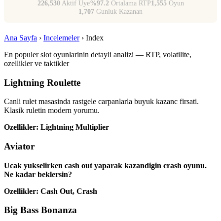
226,530
Aktif Uye
%97.2
Ortalama RTP
1,555
Oyun
1,707
Gunluk Kazanan
Ana Sayfa
›
Incelemeler
›
Index
En populer slot oyunlarinin detayli analizi — RTP, volatilite,
ozellikler ve taktikler
Lightning Roulette
Canli rulet masasinda rastgele carpanlarla buyuk kazanc firsati.
Klasik ruletin modern yorumu.
Ozellikler: Lightning Multiplier
Aviator
Ucak yukselirken cash out yaparak kazandigin crash oyunu.
Ne kadar beklersin?
Ozellikler: Cash Out, Crash
Big Bass Bonanza