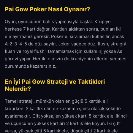
Pai Gow Poker Nasıl Oynanır?
Oyun, oyuncunun bahis yapmasıyla başlar. Krupiye
herkese 7 kart dağıtır. Kartları aldıktan sonra, bunları iki
ele ayırmanız gerekir. Poker el sıralaması kullanılır, ancak
A-2-3-4-5 de düz sayılır. Joker sadece düz, flush, straight
flush ve royal flush'ı tamamlamak için kullanılır, yoksa As
görevi yapar. Her iki elinizin de krupiyenin ellerini yenmesi
durumunda kazanırsınız.
En İyi Pai Gow Strateji ve Taktikleri
Nelerdir?
Temel strateji, mümkün olan en güçlü 5 kartlık eli
kurarken, 2 kartlık elin de kazanma şansı olacak şekilde
ayarlamaktır. Çift yoksa, en yüksek kartı 5 kartlık ele, ikinci
ve üçüncü en yüksek kartları 2 kartlık ele koyun. İki çift
varsa, yüksek çifti 5 kartlık ele, düşük çifti 2 kartlık ele