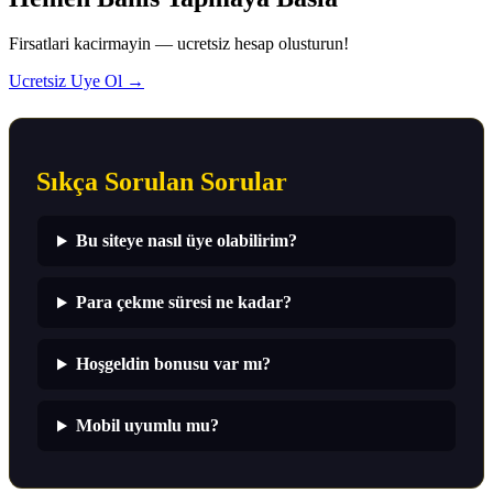
Firsatlari kacirmayin — ucretsiz hesap olusturun!
Ucretsiz Uye Ol →
Sıkça Sorulan Sorular
Bu siteye nasıl üye olabilirim?
Para çekme süresi ne kadar?
Hoşgeldin bonusu var mı?
Mobil uyumlu mu?