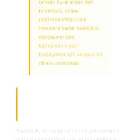
rehber; kurallardan ileri
tekniklere, online
platformlardan canlı
masalara kadar blackjack
dünyasının tüm
katmanlarını yeni
başlayanlar için anlaşılır bir
dille sunmaktadır.
Blackjack Kuralları Nasıl İşler ve
Oyun Akışı Ne Şekilde
Gerçekleşir?
Blackjack, dünya genelinde en çok oynanan
masa oyunlarından biridir ve popülerliğinin