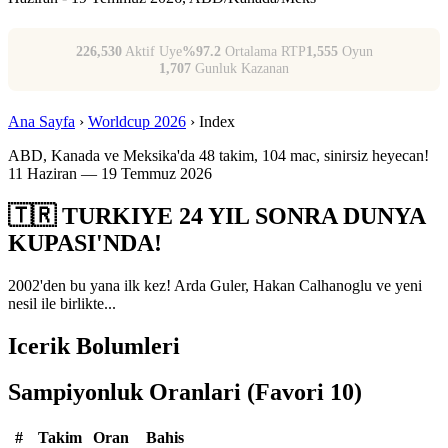
226,530
Aktif Uye
%97.2
Ortalama RTP
1,555
Oyun
1,707
Gunluk Kazanan
Ana Sayfa
›
Worldcup 2026
›
Index
ABD, Kanada ve Meksika'da 48 takim, 104 mac, sinirsiz heyecan!
11 Haziran — 19 Temmuz 2026
🇹🇷 TURKIYE 24 YIL SONRA DUNYA
KUPASI'NDA!
2002'den bu yana ilk kez! Arda Guler, Hakan Calhanoglu ve yeni
nesil ile birlikte...
Icerik Bolumleri
Sampiyonluk Oranlari (Favori 10)
#
Takim
Oran
Bahis