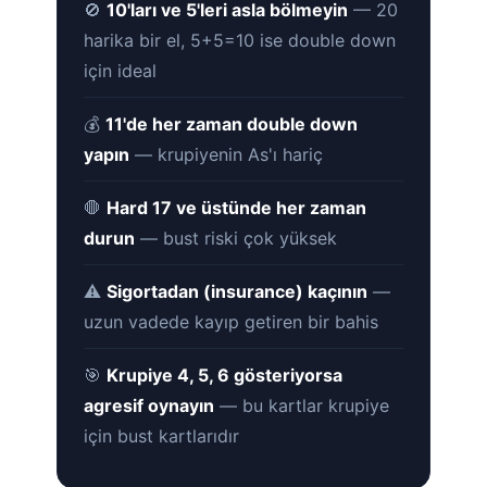
🚫
10'ları ve 5'leri asla bölmeyin
— 20
harika bir el, 5+5=10 ise double down
için ideal
💰
11'de her zaman double down
yapın
— krupiyenin As'ı hariç
🛑
Hard 17 ve üstünde her zaman
durun
— bust riski çok yüksek
⚠️
Sigortadan (insurance) kaçının
—
uzun vadede kayıp getiren bir bahis
🎯
Krupiye 4, 5, 6 gösteriyorsa
agresif oynayın
— bu kartlar krupiye
için bust kartlarıdır