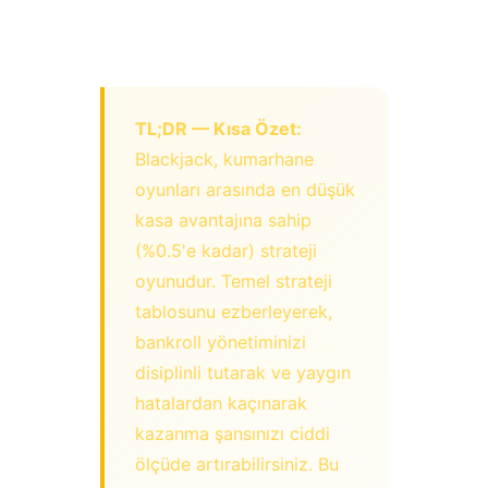
TL;DR — Kısa Özet:
Blackjack, kumarhane
oyunları arasında en düşük
kasa avantajına sahip
(%0.5'e kadar) strateji
oyunudur. Temel strateji
tablosunu ezberleyerek,
bankroll yönetiminizi
disiplinli tutarak ve yaygın
hatalardan kaçınarak
kazanma şansınızı ciddi
ölçüde artırabilirsiniz. Bu