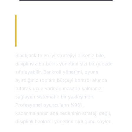
Bahis Yönetimi (Bankroll
Management) Neden
Kazanmanın Yarısıdır?
Blackjack'te en iyi stratejiyi bilseniz bile,
disiplinsiz bir bahis yönetimi sizi bir gecede
sıfırlayabilir. Bankroll yönetimi, oyuna
ayırdığınız toplam bütçeyi kontrol altında
tutarak uzun vadede masada kalmanızı
sağlayan sistematik bir yaklaşımdır.
Profesyonel oyuncuların %95'i,
kazanmalarının ana nedeninin strateji değil,
disiplinli bankroll yönetimi olduğunu söyler.