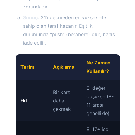
zorundadır.
Sonuç:
21'i geçmeden en yüksek ele
sahip olan taraf kazanır. Eşitlik
durumunda "push" (berabere) olur, bahis
iade edilir.
Ne Zaman
Terim
Açıklama
Kullanılır?
El değeri
Bir kart
düşükse (8-
Hit
daha
11 arası
çekmek
genellikle)
El 17+ ise